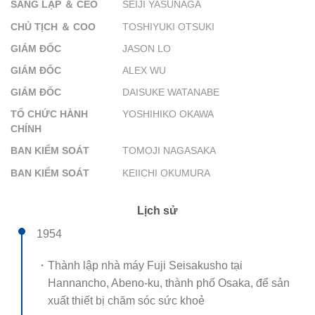
SÁNG LẬP ＆ CEO
SEIJI YASUNAGA
CHỦ TỊCH ＆ COO
TOSHIYUKI OTSUKI
GIÁM ĐỐC
JASON LO
GIÁM ĐỐC
ALEX WU
GIÁM ĐỐC
DAISUKE WATANABE
TỔ CHỨC HÀNH
YOSHIHIKO OKAWA
CHÍNH
BAN KIỂM SOÁT
TOMOJI NAGASAKA
BAN KIỂM SOÁT
KEIICHI OKUMURA
Lịch sử
1954
・Thành lập nhà máy Fuji Seisakusho tại
Hannancho, Abeno-ku, thành phố Osaka, để sản
xuất thiết bị chăm sóc sức khoẻ