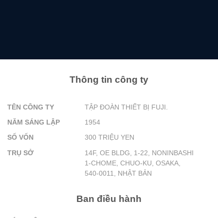
Thông tin công ty
TÊN CÔNG TY
TẬP ĐOÀN THIẾT BỊ FUJI.
NĂM SÁNG LẬP
1954
SỐ VỐN
300 TRIỆU YEN
TRỤ SỞ
14F, OE BLDG, 1-22, NONINBASHI
1-CHOME, CHUO-KU, OSAKA,
540-0011, NHẬT BẢN
Ban điều hành