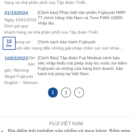
hàng và nhà phân phối của Tập đoàn Thiết...
[Cảnh báo] Phân biệt sản phẩm Fujiiryoki HWP-
01/10/2024
77 chính hãng Việt Nam và Trevi FWH-10000
Ngày 10/01/2024
nhập lậu
Kính gửi quý
khách hàng và nhà phân phối của Tập đoàn Thiết...
15
Chính sách bảo hành Fujiiryoki
Song song sứ
Dec
mệnh với việc mang đến những giải pháp chăm sóc sức khỏe,...
[Cảnh Báo] Tập đoàn Fuji Medical cảnh báo
Văn
10/02/2023
việc nhập khẩu trái phép máy lọc nước ion kiềm
bản
Fujiiryoki và những cửa hàng kinh doanh, bảo
gốc: Warning
hành trái phép tại Việt Nam
Illegal Fujiiryoki
English – Vietnam...
1
2
FUJI VIỆT NAM
Địa điểm trải nghiệm sản phẩm và mua hàng. Bấm xem