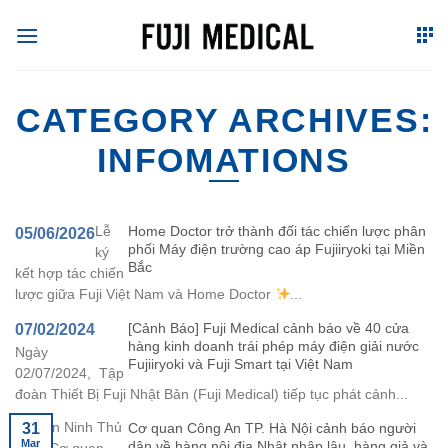
Skip
to
content
CATEGORY ARCHIVES:
INFOMATIONS
Home Doctor trở thành đối tác chiến lược phân
Lễ
05/06/2026
phối Máy điện trường cao áp Fujiiryoki tại Miền
ký
Bắc
kết hợp tác chiến
lược giữa Fuji Việt Nam và Home Doctor
...
[Cảnh Báo] Fuji Medical cảnh báo về 40 cửa
07/02/2024
hàng kinh doanh trái phép máy điện giải nước
Ngày
Fujiiryoki và Fuji Smart tại Việt Nam
02/07/2024, Tập
đoàn Thiết Bị Fuji Nhật Bản (Fuji Medical) tiếp tục phát cảnh...
Cơ quan Công An TP. Hà Nội cảnh báo người
31
Báo An Ninh Thủ
Mar
dân về hàng nội địa Nhật nhập lậu, hàng giả và