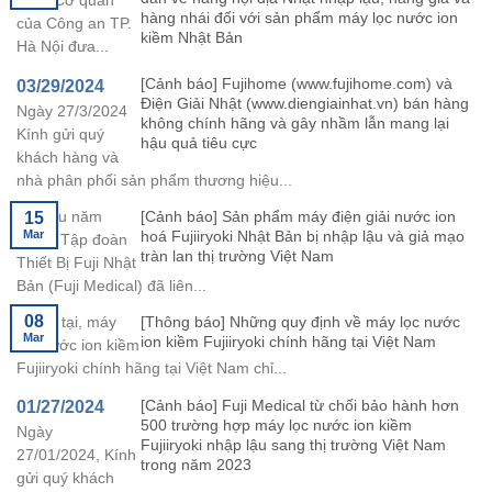
Đô – Cơ quan
hàng nhái đối với sản phẩm máy lọc nước ion
của Công an TP.
kiềm Nhật Bản
Hà Nội đưa...
[Cảnh báo] Fujihome (www.fujihome.com) và
03/29/2024
Điện Giải Nhật (www.diengiainhat.vn) bán hàng
Ngày 27/3/2024
không chính hãng và gây nhầm lẫn mang lại
Kính gửi quý
hậu quả tiêu cực
khách hàng và
nhà phân phối sản phẩm thương hiệu...
[Cảnh báo] Sản phẩm máy điện giải nước ion
15
Từ đầu năm
Mar
hoá Fujiiryoki Nhật Bản bị nhập lậu và giả mạo
2024, Tập đoàn
tràn lan thị trường Việt Nam
Thiết Bị Fuji Nhật
Bản (Fuji Medical) đã liên...
08
[Thông báo] Những quy định về máy lọc nước
Hiện tại, máy
Mar
ion kiềm Fujiiryoki chính hãng tại Việt Nam
lọc nước ion kiềm
Fujiiryoki chính hãng tại Việt Nam chỉ...
[Cảnh báo] Fuji Medical từ chối bảo hành hơn
01/27/2024
500 trường hợp máy lọc nước ion kiềm
Ngày
Fujiiryoki nhập lậu sang thị trường Việt Nam
27/01/2024, Kính
trong năm 2023
gửi quý khách