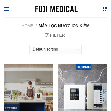
Skip
to
content
HOME
/
MÁY LỌC NƯỚC ION KIỀM
FILTER